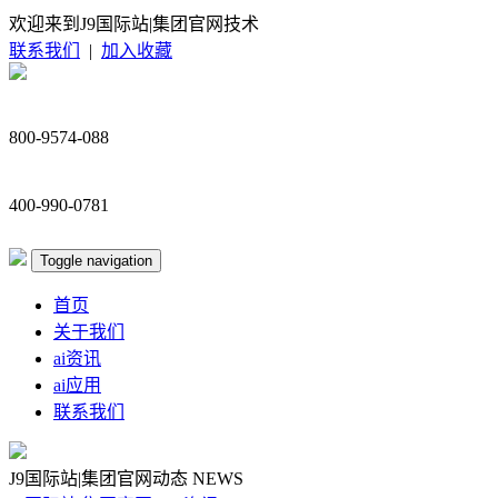
欢迎来到J9国际站|集团官网技术
联系我们
|
加入收藏
800-9574-088
400-990-0781
Toggle navigation
首页
关于我们
ai资讯
ai应用
联系我们
J9国际站|集团官网动态
NEWS