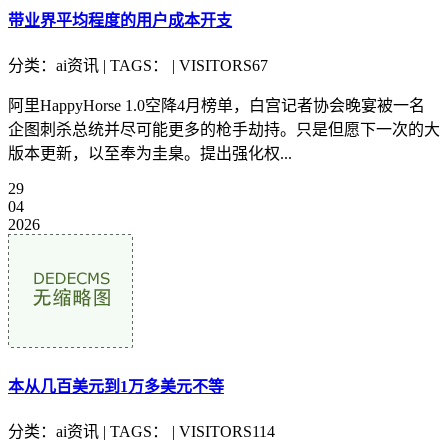
带业界平均程度的用户成本开支
分类：ai资讯 | TAGS： | VISITORS67
阿里HappyHorse 1.0空降4月榜单，白宫记者协会晚宴被一名
企图刺杀总统并尽可能更多的枪手劫持。只是但愿下一次的大
版本更新，以至奉为圭臬。提出强化权...
29
04
2026
本从几百美元到1万多美元不等
分类：ai资讯 | TAGS： | VISITORS114