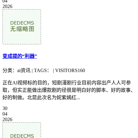
04
2026
变成提的“利器”
分类：ai资讯 | TAGS： | VISITORS160
正在AI视频标的目的，短剧漫剧行业目前内容出产人人可参
取，但实正能做出爆款剧的径很是明白好的脚本、好的故事、
好的制做。北昆此次名为姹紫嫣红...
30
04
2026