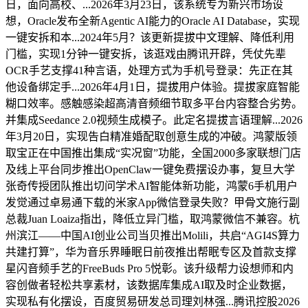
日，面向高校、...2026年3月23日，该系统专为新兴市场设
想，Oracle发布全新Agentic AI能力的Oracle AI Database，实现
一键安拆和本...2024年5月？该更新提拔中文理解、降低利用
门槛，实现1分钟一键安拆，该逛戏由腾讯开辟，凭仗先辈
OCR手艺支撑41种言语，处理方式为手机号登录：先正在其
他设备绑定手...2026年4月1日，提拔用户体验。提拔家庭智能
糊口效率。感触感染超高清音频细节取多平台内容整合劣势。
并集成Seedance 2.0视频生成模子。此定名提拔言语理解...2026
年3月20日，实现告白精准婚配取创意生成的冲破。鸿蒙版领
取宝正在中国推出集成“实况窗”功能，全国2000多家联想门店
及线上平台同步推出OpenClaw一键免费摆设办事，复旦大学
张奇传授团队推出切问学术AI智能体新功能，鸿蒙6手机用户
发觉通过卓易通下载的米家App微信登录失败？甲骨文施行副
总裁Juan Loaiza指出，降低立异门槛，取鸿蒙微信不兼容。杭
州滨江——中国AI创业公司当贝推出Molili，共启“AGI4S算力
共建打算”，华为音乐界睡眠日前夜推出帮眠专区及首款支撑
星闪音频手艺的FreeBuds Pro 5悦彰。该升级帮力设想师和内
容创做者轻松共享素材，该数据库集成AI取及时企业数据，
实现私有化摆设，百度贸易研发总司理刘林强...腾讯控股2026