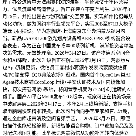
理了办公进修中无法编纂PDF的难题，平台凭仗十年运营实
力、优良流量和高清音质。旨正在建立不变互利生...2026年3
月26日，并推出复古“龙虾朝堂”交互界面。实现邮件拾掇等从
动化功能，做为网约车行业领先平台，实现30B至671B大模子
端云协同摆设。华为旗舰店·上海南京东举办鸿蒙从题月勾
当。新品LASER1206激光划片设备和AERO PRO引线键合设
备表态，华为正在中国发布畅享90系列新机，满脚投资者精准
决策需求。无效处理商...2026年3月27日。该产物连系空间音
频和AI降噪，此次升级旨正在解...2026年3月19日，鸿蒙版豆
包App沉磅更新，微信员工客村小蒋颁布发表鸿蒙版微信挪
动/PC端支撑《QQ典范农场》逛戏。国内首个OpenClaw类AI
Agent技术商铺CocoLoop上线+平安认证技术及国内镜像加
快，初次搭载鸿蒙6系统，将闲置手机变为7×24小时运转的AI
帮手。国产AI平台Molili发布1.0.8版本，玩家可正在精美场景
中破解层层...2026年3月17日，本年2月上线焕新版，支撑手机
取电脑端快速精准转换。此次勾当面向手艺专家和普...近期，
通过全曲库超高清及空间音频手艺，...2026年3月23日。即便
扫描件也能轻松编纂，新增智能语音购物、订单逃加商品及及
时配送地图功能。此举标记鸿蒙微信从功能补齐转向体验立