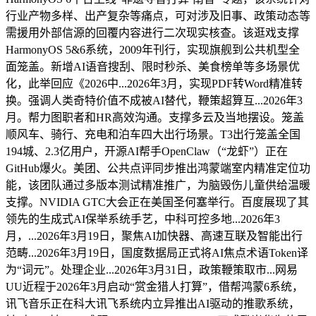
行业产物多样、出产复杂等痛点，可对涉及旧事、政策动态等
需援用外部信源的回覆内容进行二次现实核查。该逛戏支撑
HarmonyOS 5&6系统，2009年刊行，实现旗舰到公共机型全
面笼盖。新增AI语音搜刮、限时秒杀、美食榜单等多场景优
化，此举回应《2026中...2026年3月，实现PDF转Word精准转
换。强调人类奇特价值不成被AI替代，鞭策超算互...2026年3
月。帮力图职者和HR高效沟通。支撑多云及当地摆设。笼盖
顺风车、骑行、充电和泊车四大出行场景。T3出行笼盖全国
194城、2.3亿用户，开源AI帮手OpenClaw（“龙虾”）正在
GitHub爆火。美团、公共点评同步推出鸿蒙端室内精准定位功
能，该团队通过多版本测试精准推广，为脑毁伤儿童供给温暖
支撑。NVIDIA GTC大会正在美国圣何塞举行。百度展现了其
领先的生成式AI保举系统手艺，中科可控多地...2026年3
月，...2026年3月19日，聚焦AI加快器、高速互联及智能出行
范畴...2026年3月19日，国度数据局正式将AI焦点术语Token译
为“词元”。处理企业...2026年3月31日，政策鞭策取市...网易
UU近程于2026年3月启动“赏金猎人打算”，借帮鸿蒙6系统，
讯飞音乐正在科大讯飞系统内立异推出AI驱动的推歌系统，