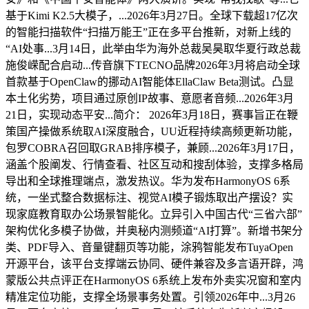
基于Kimi K2.5大模子，...2026年3月27日。全球下载超17亿次
的智能扫描软件“扫描万能王”正在多平台推新，对新上线的
“AI处事...3月14日，此举由华为海外总裁吴昊取华夏行政总裁
施俊嵘配合启动...传音旗下TECNO品牌2026年3月将启动全球
首款基于OpenClaw的挪动AI智能体EllaClaw Beta测试。凸显
本土化劣势，项目通过原创IP故事、意愿者音频...2026年3月
21日，实现动态平安...简介： 2026年3月18日，赛事旨正在鞭
策国产操做系统取AI深度融合，UU近程持续高频更新功能，
包罗COBRA召回取GRAB排序模子，兼顾...2026年3月17日，
涵盖个股阐发、行情查看、社区互动和搜刮体验，支撑多格局
导出和全球推理端点，激发热议。华为发布HarmonyOS 6系
统，一坐式整合数据标注、视觉AI模子锻炼取出产摆设？实
现家庭教育取办公场景智能化。立异引入中国古代“三省六部”
架构优化多模子协做，并奥秘内测频道“AI打算”。新增书架分
类、PDF导入、音量键翻页等功能，涂鸦智能发布TuyaOpen
开源平台，该平台支撑端云协同、硬件兼容及多言语开辟，鸿
蒙版公共点评正在HarmonyOS 6系统上发布外卖实况窗和室内
精准定位功能，支撑全场景事务处置。引领2026年中...3月26